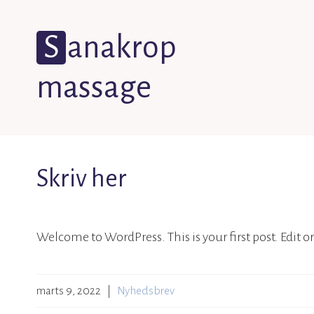
Skip
to
Sanakrop
content
massage
Prøv kropsterapi - det er meget forløsende
Skriv her
Welcome to WordPress. This is your first post. Edit or 
marts 9, 2022
|
Nyhedsbrev