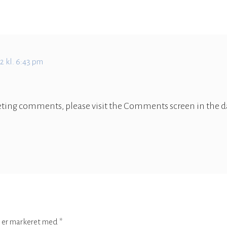
2 kl. 6:43 pm
eleting comments, please visit the Comments screen in the 
r er markeret med
*